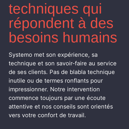
Située dans le Haut-Rhin à Pfastatt et
techniques qui
Colmar, Systemo accompagne les
répondent à des
entreprises dans leurs besoins de
solutions informatiques, de cyber
besoins humains
sécurité, de maintenance, de téléphonie
professionnelle ou d'impression.
Systemo met son expérience, sa
technique et son savoir-faire au service
de ses clients. Pas de blabla technique
inutile ou de termes ronflants pour
impressionner. Notre intervention
commence toujours par une écoute
attentive et nos conseils sont orientés
vers votre confort de travail.