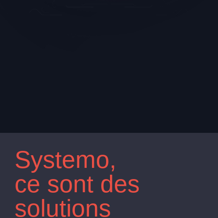
Solutions
personnalisées
performances
Systemo,
optimisées !
ce sont des
solutions